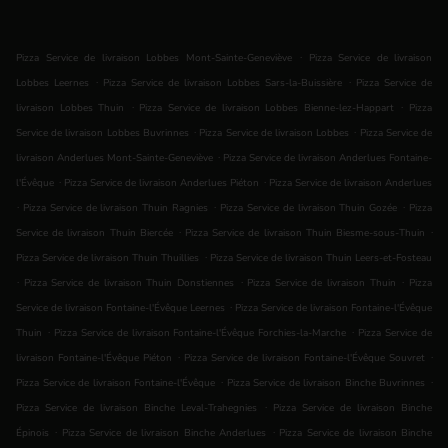
.
Pizza Service de livraison Lobbes Mont-Sainte-Geneviève
Pizza Service de livraison
.
.
Lobbes Leernes
Pizza Service de livraison Lobbes Sars-la-Buissière
Pizza Service de
.
.
livraison Lobbes Thuin
Pizza Service de livraison Lobbes Bienne-lez-Happart
Pizza
.
.
Service de livraison Lobbes Buvrinnes
Pizza Service de livraison Lobbes
Pizza Service de
.
livraison Anderlues Mont-Sainte-Geneviève
Pizza Service de livraison Anderlues Fontaine-
.
.
l'Évêque
Pizza Service de livraison Anderlues Piéton
Pizza Service de livraison Anderlues
.
.
.
Pizza Service de livraison Thuin Ragnies
Pizza Service de livraison Thuin Gozée
Pizza
.
.
Service de livraison Thuin Biercée
Pizza Service de livraison Thuin Biesme-sous-Thuin
.
Pizza Service de livraison Thuin Thuillies
Pizza Service de livraison Thuin Leers-et-Fosteau
.
.
.
Pizza Service de livraison Thuin Donstiennes
Pizza Service de livraison Thuin
Pizza
.
Service de livraison Fontaine-l'Évêque Leernes
Pizza Service de livraison Fontaine-l'Évêque
.
.
Thuin
Pizza Service de livraison Fontaine-l'Évêque Forchies-la-Marche
Pizza Service de
.
.
livraison Fontaine-l'Évêque Piéton
Pizza Service de livraison Fontaine-l'Évêque Souvret
.
.
Pizza Service de livraison Fontaine-l'Évêque
Pizza Service de livraison Binche Buvrinnes
.
Pizza Service de livraison Binche Leval-Trahegnies
Pizza Service de livraison Binche
.
.
Épinois
Pizza Service de livraison Binche Anderlues
Pizza Service de livraison Binche