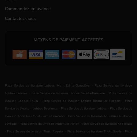
Commandez en avance
Contactez-nous
MOYENS DE PAIEMENT ACCEPTÉS
.
Pizza Service de livraison Lobbes Mont-Sainte-Geneviève
Pizza Service de livraison
.
.
Lobbes Leernes
Pizza Service de livraison Lobbes Sars-la-Buissière
Pizza Service de
.
.
livraison Lobbes Thuin
Pizza Service de livraison Lobbes Bienne-lez-Happart
Pizza
.
.
Service de livraison Lobbes Buvrinnes
Pizza Service de livraison Lobbes
Pizza Service de
.
livraison Anderlues Mont-Sainte-Geneviève
Pizza Service de livraison Anderlues Fontaine-
.
.
l'Évêque
Pizza Service de livraison Anderlues Piéton
Pizza Service de livraison Anderlues
.
.
.
Pizza Service de livraison Thuin Ragnies
Pizza Service de livraison Thuin Gozée
Pizza