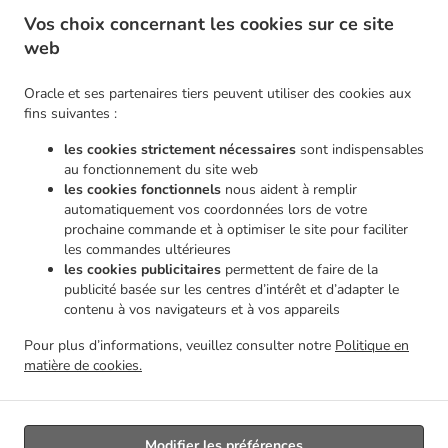
.
Pizza Service de livraison Morlanwelz Piéton
Pizza Service de livraison Morlanwelz Haine-
Vos choix concernant les cookies sur ce site
.
.
Saint-Pierre
Pizza Service de livraison Morlanwelz
Pizza Service de livraison Chapelle-
web
.
.
lez-Herlaimont Carnières
Pizza Service de livraison Chapelle-lez-Herlaimont Piéton
.
Pizza Service de livraison Chapelle-lez-Herlaimont Forchies-la-Marche
Pizza Service de
Oracle et ses partenaires tiers peuvent utiliser des cookies aux
.
.
livraison Chapelle-lez-Herlaimont
Pizza Service de livraison Montigny-le-Tilleul Gozée
fins suivantes :
.
Pizza Service de livraison Montigny-le-Tilleul Leernes
Pizza Service de livraison Montigny-
les cookies strictement nécessaires
sont indispensables
.
.
le-Tilleul Landelies
Pizza Service de livraison Montigny-le-Tilleul Montignies-le-Tilleul
au fonctionnement du site web
.
.
Pizza Service de livraison Montigny-le-Tilleul
Pizza Service de livraison Buvrinnes
Pizza
les cookies fonctionnels
nous aident à remplir
.
.
automatiquement vos coordonnées lors de votre
Service de livraison Leval Leval-Trahegnies
Pizza Service de livraison Leval
Pizza Service
prochaine commande et à optimiser le site pour faciliter
.
.
de livraison Courcelles Souvret
Pizza Service de livraison Courcelles Trazegnies
Pizza
les commandes ultérieures
.
.
Service de livraison Courcelles
Pizza Service de livraison La Louvière Haine-Saint-Pierre
les cookies publicitaires
permettent de faire de la
.
Pizza Service de livraison La Louvière
Pizza Service de livraison Erquelinnes Hantes-
publicité basée sur les centres d’intérêt et d’adapter le
.
.
contenu à vos navigateurs et à vos appareils
Wihéries
Pizza Service de livraison Erquelinnes
Pizza Service de livraison Haine-Saint-
.
.
.
Pierre
Pizza Service de livraison Charleroi Goutroux
Pizza Service de livraison Charleroi
Pour plus d’informations, veuillez consulter notre
Politique en
.
Pizza Service de livraison Ham-sur-Heure-Nalinnes Marbaix
Pizza Service de livraison
matière de cookies.
.
.
Ham-sur-Heure-Nalinnes
Pâtes Service de livraison
Livraison de nourriture à emporter
Modifier les préférences