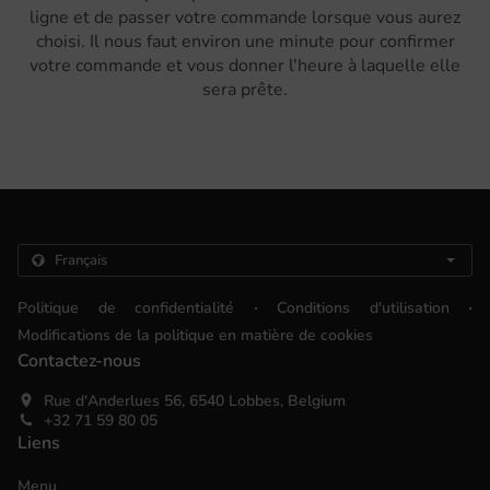
ligne et de passer votre commande lorsque vous aurez
choisi. Il nous faut environ une minute pour confirmer
votre commande et vous donner l'heure à laquelle elle
sera prête.
.
.
Politique de confidentialité
Conditions d'utilisation
Modifications de la politique en matière de cookies
Contactez-nous
Rue d'Anderlues 56, 6540 Lobbes, Belgium
+32 71 59 80 05
Liens
Menu