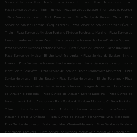
.
.
Service de livraison Thuin Biercée
Pizza Service de livraison Thuin Biesme-sous-Thuin
.
Pizza Service de livraison Thuin Thuillies
Pizza Service de livraison Thuin Leers-et-Fosteau
.
.
.
Pizza Service de livraison Thuin Donstiennes
Pizza Service de livraison Thuin
Pizza
.
Service de livraison Fontaine-l'Évêque Leernes
Pizza Service de livraison Fontaine-l'Évêque
.
.
Thuin
Pizza Service de livraison Fontaine-l'Évêque Forchies-la-Marche
Pizza Service de
.
.
livraison Fontaine-l'Évêque Piéton
Pizza Service de livraison Fontaine-l'Évêque Souvret
.
.
Pizza Service de livraison Fontaine-l'Évêque
Pizza Service de livraison Binche Buvrinnes
.
Pizza Service de livraison Binche Leval-Trahegnies
Pizza Service de livraison Binche
.
.
Épinois
Pizza Service de livraison Binche Anderlues
Pizza Service de livraison Binche
.
.
Mont-Sainte-Geneviève
Pizza Service de livraison Binche Morlanwelz-Mariemont
Pizza
.
.
Service de livraison Binche Ressaix
Pizza Service de livraison Binche Péronnes
Pizza
.
.
Service de livraison Binche
Pizza Service de livraison Hougaerde Leernes
Pizza Service
.
.
de livraison Hougaerde
Pizza Service de livraison Sars-la-Buissière
Pizza Service de
.
livraison Mont-Sainte-Aldegonde
Pizza Service de livraison Merbes-le-Château Fontaine-
.
.
Valmont
Pizza Service de livraison Merbes-le-Château Labuissière
Pizza Service de
.
.
livraison Merbes-le-Château
Pizza Service de livraison Morlanwelz Leval-Trahegnies
.
Pizza Service de livraison Morlanwelz Mont-Sainte-Aldegonde
Pizza Service de livraison
.
.
Morlanwelz Carnières
Pizza Service de livraison Morlanwelz Morlanwelz-Mariemont