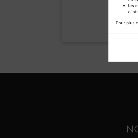
les c
d’int
Pour plus d
N