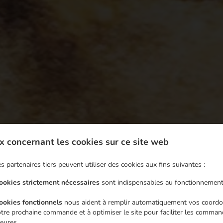
x concernant les cookies sur ce site web
s partenaires tiers peuvent utiliser des cookies aux fins suivantes :
cookies strictement nécessaires
sont indispensables au fonctionnement
cookies fonctionnels
nous aident à remplir automatiquement vos coordo
tre prochaine commande et à optimiser le site pour faciliter les comma
Service de plats à emporter et service de livraison
ieures