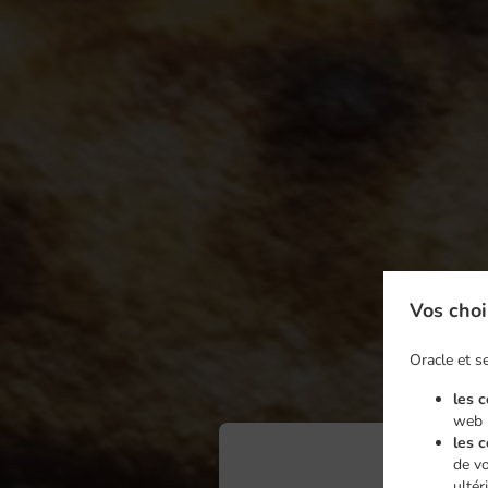
Vos choi
Oracle et se
les 
web
les 
de vo
ultér