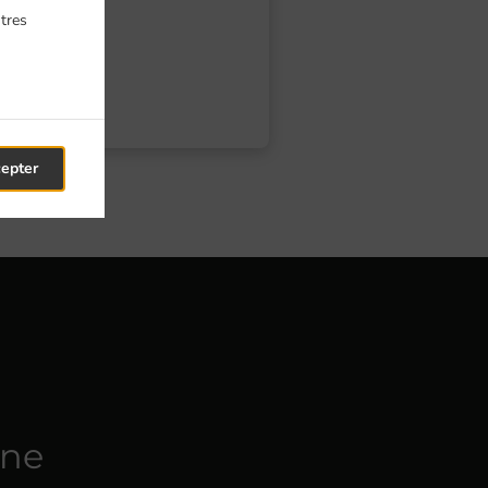
ntres
cepter
ne