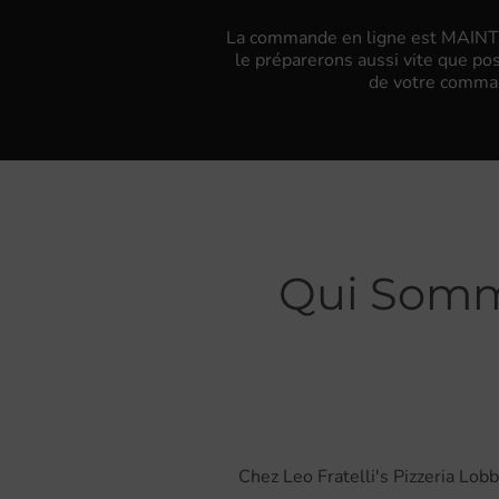
La commande en ligne est MAINTEN
le préparerons aussi vite que p
de votre comman
Qui Sommes
Chez Leo Fratelli's Pizzeria Lob