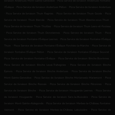
.
livraison Anderlues Mont-Sainte-Geneviève
Pizza Service de livraison Anderlues Fontaine-
.
.
l'Évêque
Pizza Service de livraison Anderlues Piéton
Pizza Service de livraison Anderlues
.
.
.
Pizza Service de livraison Thuin Ragnies
Pizza Service de livraison Thuin Gozée
Pizza
.
.
Service de livraison Thuin Biercée
Pizza Service de livraison Thuin Biesme-sous-Thuin
.
Pizza Service de livraison Thuin Thuillies
Pizza Service de livraison Thuin Leers-et-Fosteau
.
.
.
Pizza Service de livraison Thuin Donstiennes
Pizza Service de livraison Thuin
Pizza
.
Service de livraison Fontaine-l'Évêque Leernes
Pizza Service de livraison Fontaine-l'Évêque
.
.
Thuin
Pizza Service de livraison Fontaine-l'Évêque Forchies-la-Marche
Pizza Service de
.
.
livraison Fontaine-l'Évêque Piéton
Pizza Service de livraison Fontaine-l'Évêque Souvret
.
.
Pizza Service de livraison Fontaine-l'Évêque
Pizza Service de livraison Binche Buvrinnes
.
Pizza Service de livraison Binche Leval-Trahegnies
Pizza Service de livraison Binche
.
.
Épinois
Pizza Service de livraison Binche Anderlues
Pizza Service de livraison Binche
.
.
Mont-Sainte-Geneviève
Pizza Service de livraison Binche Morlanwelz-Mariemont
Pizza
.
.
Service de livraison Binche Ressaix
Pizza Service de livraison Binche Péronnes
Pizza
.
.
Service de livraison Binche
Pizza Service de livraison Hougaerde Leernes
Pizza Service
.
.
de livraison Hougaerde
Pizza Service de livraison Sars-la-Buissière
Pizza Service de
.
livraison Mont-Sainte-Aldegonde
Pizza Service de livraison Merbes-le-Château Fontaine-
.
.
Valmont
Pizza Service de livraison Merbes-le-Château Labuissière
Pizza Service de