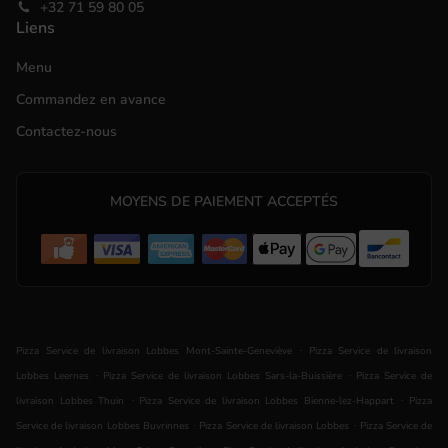
+32 71 59 80 05
Liens
Menu
Commandez en avance
Contactez-nous
MOYENS DE PAIEMENT ACCEPTÉS
.
Pizza Service de livraison Lobbes Mont-Sainte-Geneviève
Pizza Service de livraison
.
.
Lobbes Leernes
Pizza Service de livraison Lobbes Sars-la-Buissière
Pizza Service de
.
.
livraison Lobbes Thuin
Pizza Service de livraison Lobbes Bienne-lez-Happart
Pizza
.
.
Service de livraison Lobbes Buvrinnes
Pizza Service de livraison Lobbes
Pizza Service de