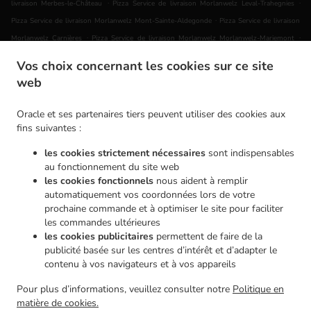
.
.
livraison Merbes-le-Château
Pizza Service de livraison Morlanwelz Leval-Trahegnies
.
Pizza Service de livraison Morlanwelz Mont-Sainte-Aldegonde
Pizza Service de livraison
.
.
Morlanwelz Carnières
Pizza Service de livraison Morlanwelz Morlanwelz-Mariemont
.
Pizza Service de livraison Morlanwelz Piéton
Pizza Service de livraison Morlanwelz Haine-
Vos choix concernant les cookies sur ce site
.
.
Saint-Pierre
Pizza Service de livraison Morlanwelz
Pizza Service de livraison Chapelle-
web
.
.
lez-Herlaimont Carnières
Pizza Service de livraison Chapelle-lez-Herlaimont Piéton
.
Pizza Service de livraison Chapelle-lez-Herlaimont Forchies-la-Marche
Pizza Service de
Oracle et ses partenaires tiers peuvent utiliser des cookies aux
.
.
livraison Chapelle-lez-Herlaimont
Pizza Service de livraison Montigny-le-Tilleul Gozée
fins suivantes :
.
Pizza Service de livraison Montigny-le-Tilleul Leernes
Pizza Service de livraison Montigny-
les cookies strictement nécessaires
sont indispensables
.
.
le-Tilleul Landelies
Pizza Service de livraison Montigny-le-Tilleul Montignies-le-Tilleul
au fonctionnement du site web
.
.
Pizza Service de livraison Montigny-le-Tilleul
Pizza Service de livraison Buvrinnes
Pizza
les cookies fonctionnels
nous aident à remplir
.
.
automatiquement vos coordonnées lors de votre
Service de livraison Leval Leval-Trahegnies
Pizza Service de livraison Leval
Pizza Service
prochaine commande et à optimiser le site pour faciliter
.
.
de livraison Courcelles Souvret
Pizza Service de livraison Courcelles Trazegnies
Pizza
les commandes ultérieures
.
.
Service de livraison Courcelles
Pizza Service de livraison La Louvière Haine-Saint-Pierre
les cookies publicitaires
permettent de faire de la
.
Pizza Service de livraison La Louvière
Pizza Service de livraison Erquelinnes Hantes-
publicité basée sur les centres d’intérêt et d’adapter le
.
.
contenu à vos navigateurs et à vos appareils
Wihéries
Pizza Service de livraison Erquelinnes
Pizza Service de livraison Haine-Saint-
.
.
.
Pierre
Pizza Service de livraison Charleroi Goutroux
Pizza Service de livraison Charleroi
Pour plus d’informations, veuillez consulter notre
Politique en
.
Pizza Service de livraison Ham-sur-Heure-Nalinnes Marbaix
Pizza Service de livraison
matière de cookies.