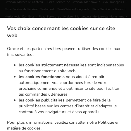
.
.
livraison Merbes-le-Château
Pizza Service de livraison Morlanwelz Leval-Trahegnies
.
Pizza Service de livraison Morlanwelz Mont-Sainte-Aldegonde
Pizza Service de livraison
.
.
Morlanwelz Carnières
Pizza Service de livraison Morlanwelz Morlanwelz-Mariemont
.
Pizza Service de livraison Morlanwelz Piéton
Pizza Service de livraison Morlanwelz Haine-
Vos choix concernant les cookies sur ce site
.
.
Saint-Pierre
Pizza Service de livraison Morlanwelz
Pizza Service de livraison Chapelle-
web
.
.
lez-Herlaimont Carnières
Pizza Service de livraison Chapelle-lez-Herlaimont Piéton
.
Pizza Service de livraison Chapelle-lez-Herlaimont Forchies-la-Marche
Pizza Service de
Oracle et ses partenaires tiers peuvent utiliser des cookies aux
.
.
livraison Chapelle-lez-Herlaimont
Pizza Service de livraison Montigny-le-Tilleul Gozée
fins suivantes :
.
Pizza Service de livraison Montigny-le-Tilleul Leernes
Pizza Service de livraison Montigny-
les cookies strictement nécessaires
sont indispensables
.
.
le-Tilleul Landelies
Pizza Service de livraison Montigny-le-Tilleul Montignies-le-Tilleul
au fonctionnement du site web
.
.
Pizza Service de livraison Montigny-le-Tilleul
Pizza Service de livraison Buvrinnes
Pizza
les cookies fonctionnels
nous aident à remplir
.
.
automatiquement vos coordonnées lors de votre
Service de livraison Leval Leval-Trahegnies
Pizza Service de livraison Leval
Pizza Service
prochaine commande et à optimiser le site pour faciliter
.
.
de livraison Courcelles Souvret
Pizza Service de livraison Courcelles Trazegnies
Pizza
les commandes ultérieures
.
.
Service de livraison Courcelles
Pizza Service de livraison La Louvière Haine-Saint-Pierre
les cookies publicitaires
permettent de faire de la
.
Pizza Service de livraison La Louvière
Pizza Service de livraison Erquelinnes Hantes-
publicité basée sur les centres d’intérêt et d’adapter le
.
.
contenu à vos navigateurs et à vos appareils
Wihéries
Pizza Service de livraison Erquelinnes
Pizza Service de livraison Haine-Saint-
.
.
.
Pierre
Pizza Service de livraison Charleroi Goutroux
Pizza Service de livraison Charleroi
Pour plus d’informations, veuillez consulter notre
Politique en
.
Pizza Service de livraison Ham-sur-Heure-Nalinnes Marbaix
Pizza Service de livraison
matière de cookies.