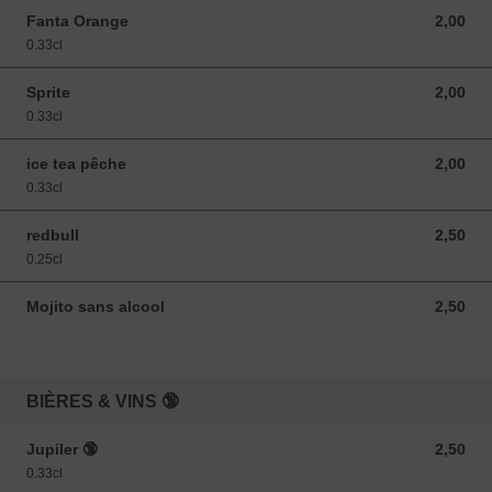
Fanta Orange
2,00
2,00 EUR
0.33cl
Sprite
2,00
2,00 EUR
0.33cl
ice tea pêche
2,00
2,00 EUR
0.33cl
redbull
2,50
2,50 EUR
0.25cl
Mojito sans alcool
2,50
2,50 EUR
BIÈRES & VINS 🔞
Jupiler 🔞
2,50
2,50 EUR
0.33cl