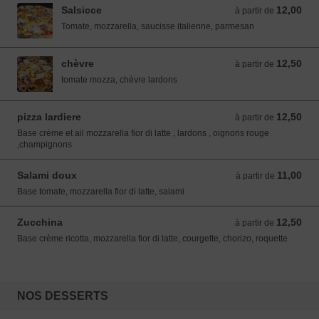
Salsicce
12,00
à partir de 12,00 EUR
à partir de
Tomate, mozzarella, saucisse italienne, parmesan
chèvre
12,50
à partir de 12,50 EUR
à partir de
tomate mozza, chèvre lardons
pizza lardiere
12,50
à partir de 12,50 EUR
à partir de
Base crème et ail mozzarella fior di latte , lardons , oignons rouge
,champignons
Salami doux
11,00
à partir de 11,00 EUR
à partir de
Base tomate, mozzarella fior di latte, salami
Zucchina
12,50
à partir de 12,50 EUR
à partir de
Base crème ricotta, mozzarella fior di latte, courgette, chorizo, roquette
NOS DESSERTS