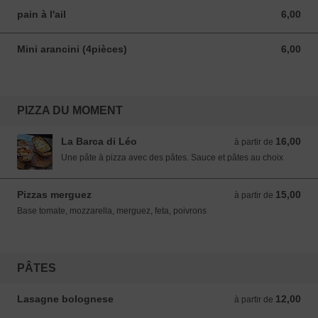
pain à l'ail
6,00
6,00 EUR
Mini arancini (4pièces)
6,00
6,00 EUR
PIZZA DU MOMENT
La Barca di Léo
16,00
à partir de 16,00 EUR
à partir de
Une pâte à pizza avec des pâtes. Sauce et pâtes au choix
Pizzas merguez
15,00
à partir de 15,00 EUR
à partir de
Base tomate, mozzarella, merguez, feta, poivrons
PÂTES
Lasagne bolognese
12,00
à partir de 12,00 EUR
à partir de