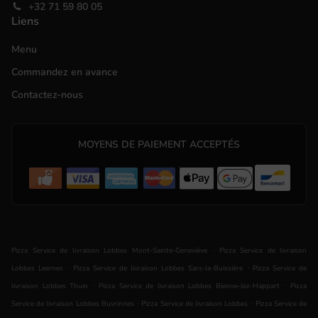
+32 71 59 80 05
Liens
Menu
Commandez en avance
Contactez-nous
MOYENS DE PAIEMENT ACCEPTÉS
.
Pizza Service de livraison Lobbes Mont-Sainte-Geneviève
Pizza Service de livraison
.
.
Lobbes Leernes
Pizza Service de livraison Lobbes Sars-la-Buissière
Pizza Service de
.
.
livraison Lobbes Thuin
Pizza Service de livraison Lobbes Bienne-lez-Happart
Pizza
.
.
Service de livraison Lobbes Buvrinnes
Pizza Service de livraison Lobbes
Pizza Service de