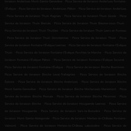
.
livraison Anderlues Mont-Sainte-Geneviève
Pizza Service de livraison Anderlues Fontaine-
.
.
l'Évêque
Pizza Service de livraison Anderlues Piéton
Pizza Service de livraison Anderlues
.
.
.
Pizza Service de livraison Thuin Ragnies
Pizza Service de livraison Thuin Gozée
Pizza
.
.
Service de livraison Thuin Biercée
Pizza Service de livraison Thuin Biesme-sous-Thuin
.
Pizza Service de livraison Thuin Thuillies
Pizza Service de livraison Thuin Leers-et-Fosteau
.
.
.
Pizza Service de livraison Thuin Donstiennes
Pizza Service de livraison Thuin
Pizza
.
Service de livraison Fontaine-l'Évêque Leernes
Pizza Service de livraison Fontaine-l'Évêque
.
.
Thuin
Pizza Service de livraison Fontaine-l'Évêque Forchies-la-Marche
Pizza Service de
.
.
livraison Fontaine-l'Évêque Piéton
Pizza Service de livraison Fontaine-l'Évêque Souvret
.
.
Pizza Service de livraison Fontaine-l'Évêque
Pizza Service de livraison Binche Buvrinnes
.
Pizza Service de livraison Binche Leval-Trahegnies
Pizza Service de livraison Binche
.
.
Épinois
Pizza Service de livraison Binche Anderlues
Pizza Service de livraison Binche
.
.
Mont-Sainte-Geneviève
Pizza Service de livraison Binche Morlanwelz-Mariemont
Pizza
.
.
Service de livraison Binche Ressaix
Pizza Service de livraison Binche Péronnes
Pizza
.
.
Service de livraison Binche
Pizza Service de livraison Hougaerde Leernes
Pizza Service
.
.
de livraison Hougaerde
Pizza Service de livraison Sars-la-Buissière
Pizza Service de
.
livraison Mont-Sainte-Aldegonde
Pizza Service de livraison Merbes-le-Château Fontaine-
.
.
Valmont
Pizza Service de livraison Merbes-le-Château Labuissière
Pizza Service de