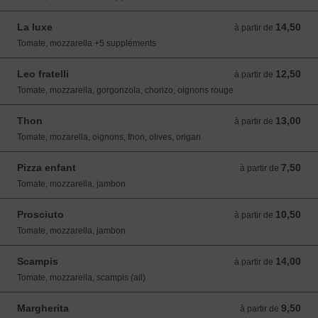
La luxe
14,50
à partir de 14,50 EUR
à partir de
Tomate, mozzarella +5 suppléments
Leo fratelli
12,50
à partir de 12,50 EUR
à partir de
Tomate, mozzarella, gorgonzola, chorizo, oignons rouge
Thon
13,00
à partir de 13,00 EUR
à partir de
Tomate, mozarella, oignons, thon, olives, origan
Pizza enfant
7,50
à partir de 7,50 EUR
à partir de
Tomate, mozzarella, jambon
Prosciuto
10,50
à partir de 10,50 EUR
à partir de
Tomate, mozzarella, jambon
Scampis
14,00
à partir de 14,00 EUR
à partir de
Tomate, mozzarella, scampis (ail)
Margherita
9,50
à partir de 9,50 EUR
à partir de