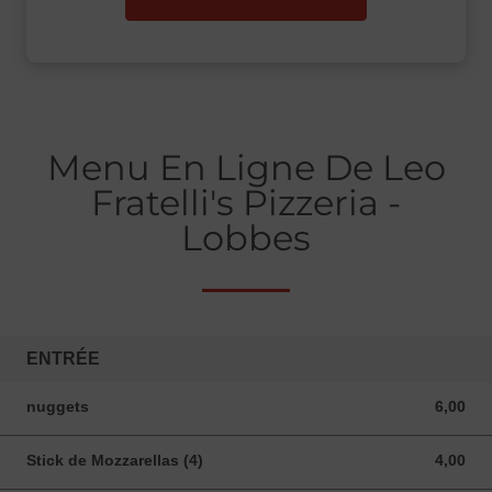
Menu En Ligne De Leo
Fratelli's Pizzeria -
Lobbes
ENTRÉE
nuggets
6,00
6,00 EUR
Stick de Mozzarellas (4)
4,00
4,00 EUR