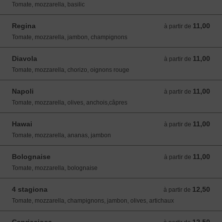
Tomate, mozzarella, basilic
Regina
11,00
à partir de 11,00 EUR
à partir de
Tomate, mozzarella, jambon, champignons
Diavola
11,00
à partir de 11,00 EUR
à partir de
Tomate, mozzarella, chorizo, oignons rouge
Napoli
11,00
à partir de 11,00 EUR
à partir de
Tomate, mozzarella, olives, anchois,câpres
Hawai
11,00
à partir de 11,00 EUR
à partir de
Tomate, mozzarella, ananas, jambon
Bolognaise
11,00
à partir de 11,00 EUR
à partir de
Tomate, mozzarella, bolognaise
4 stagiona
12,50
à partir de 12,50 EUR
à partir de
Tomate, mozzarella, champignons, jambon, olives, artichaux