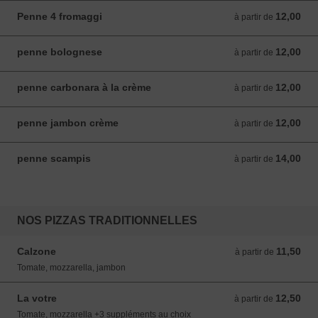
Penne 4 fromaggi
12,00
à partir de 12,00 EUR
à partir de
penne bolognese
12,00
à partir de 12,00 EUR
à partir de
penne carbonara à la crème
12,00
à partir de 12,00 EUR
à partir de
penne jambon crème
12,00
à partir de 12,00 EUR
à partir de
penne scampis
14,00
à partir de 14,00 EUR
à partir de
NOS PIZZAS TRADITIONNELLES
Calzone
11,50
à partir de 11,50 EUR
à partir de
Tomate, mozzarella, jambon
La votre
12,50
à partir de 12,50 EUR
à partir de
Tomate, mozzarella +3 suppléments au choix