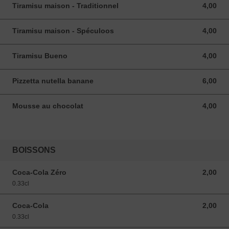
Tiramisu maison - Traditionnel
4,00
4,00 EUR
Tiramisu maison - Spéculoos
4,00
4,00 EUR
Tiramisu Bueno
4,00
4,00 EUR
Pizzetta nutella banane
6,00
6,00 EUR
Mousse au chocolat
4,00
4,00 EUR
BOISSONS
Coca-Cola Zéro
2,00
2,00 EUR
0.33cl
Coca-Cola
2,00
2,00 EUR
0.33cl