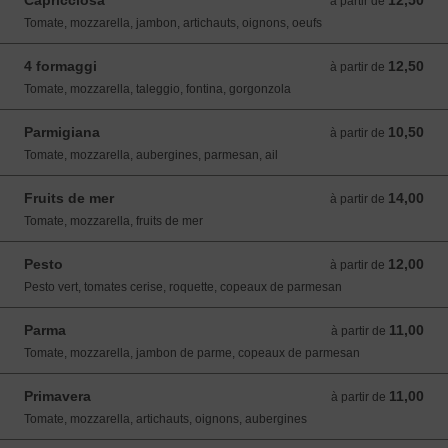
Capricciosa
12,50
à partir de 12,50 EUR
à partir de
Tomate, mozzarella, jambon, artichauts, oignons, oeufs
4 formaggi
12,50
à partir de 12,50 EUR
à partir de
Tomate, mozzarella, taleggio, fontina, gorgonzola
Parmigiana
10,50
à partir de 10,50 EUR
à partir de
Tomate, mozzarella, aubergines, parmesan, ail
Fruits de mer
14,00
à partir de 14,00 EUR
à partir de
Tomate, mozzarella, fruits de mer
Pesto
12,00
à partir de 12,00 EUR
à partir de
Pesto vert, tomates cerise, roquette, copeaux de parmesan
Parma
11,00
à partir de 11,00 EUR
à partir de
Tomate, mozzarella, jambon de parme, copeaux de parmesan
Primavera
11,00
à partir de 11,00 EUR
à partir de
Tomate, mozzarella, artichauts, oignons, aubergines