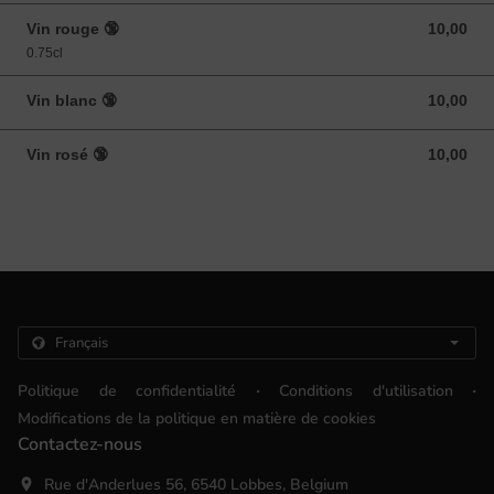
Vin rouge 🔞
10,00
10,00 EUR
0.75cl
Vin blanc 🔞
10,00
10,00 EUR
Vin rosé 🔞
10,00
10,00 EUR
.
.
Politique de confidentialité
Conditions d'utilisation
Modifications de la politique en matière de cookies
Contactez-nous
Rue d'Anderlues 56, 6540 Lobbes, Belgium