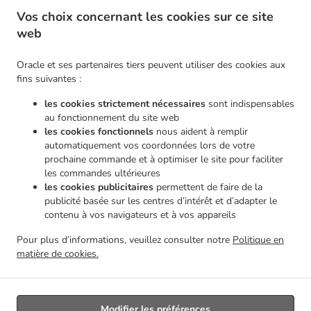
.
Pizza Service de livraison Morlanwelz Piéton
Pizza Service de livraison Morlanwelz Haine-
Vos choix concernant les cookies sur ce site
.
.
Saint-Pierre
Pizza Service de livraison Morlanwelz
Pizza Service de livraison Chapelle-
web
.
.
lez-Herlaimont Carnières
Pizza Service de livraison Chapelle-lez-Herlaimont Piéton
.
Pizza Service de livraison Chapelle-lez-Herlaimont Forchies-la-Marche
Pizza Service de
Oracle et ses partenaires tiers peuvent utiliser des cookies aux
.
.
livraison Chapelle-lez-Herlaimont
Pizza Service de livraison Montigny-le-Tilleul Gozée
fins suivantes :
.
Pizza Service de livraison Montigny-le-Tilleul Leernes
Pizza Service de livraison Montigny-
les cookies strictement nécessaires
sont indispensables
.
.
le-Tilleul Landelies
Pizza Service de livraison Montigny-le-Tilleul Montignies-le-Tilleul
au fonctionnement du site web
.
.
Pizza Service de livraison Montigny-le-Tilleul
Pizza Service de livraison Buvrinnes
Pizza
les cookies fonctionnels
nous aident à remplir
.
.
automatiquement vos coordonnées lors de votre
Service de livraison Leval Leval-Trahegnies
Pizza Service de livraison Leval
Pizza Service
prochaine commande et à optimiser le site pour faciliter
.
.
de livraison Courcelles Souvret
Pizza Service de livraison Courcelles Trazegnies
Pizza
les commandes ultérieures
.
.
Service de livraison Courcelles
Pizza Service de livraison La Louvière Haine-Saint-Pierre
les cookies publicitaires
permettent de faire de la
.
Pizza Service de livraison La Louvière
Pizza Service de livraison Erquelinnes Hantes-
publicité basée sur les centres d’intérêt et d’adapter le
.
.
contenu à vos navigateurs et à vos appareils
Wihéries
Pizza Service de livraison Erquelinnes
Pizza Service de livraison Haine-Saint-
.
.
.
Pierre
Pizza Service de livraison Charleroi Goutroux
Pizza Service de livraison Charleroi
Pour plus d’informations, veuillez consulter notre
Politique en
.
Pizza Service de livraison Ham-sur-Heure-Nalinnes Marbaix
Pizza Service de livraison
matière de cookies.
.
.
Ham-sur-Heure-Nalinnes
Pâtes Service de livraison
Livraison de nourriture à emporter
Modifier les préférences