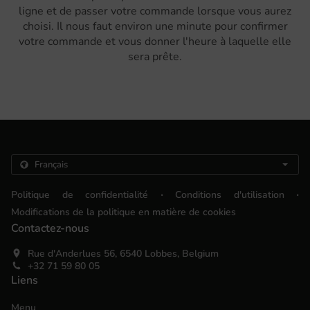
ligne et de passer votre commande lorsque vous aurez
choisi. Il nous faut environ une minute pour confirmer
votre commande et vous donner l'heure à laquelle elle
sera prête.
.
.
Politique de confidentialité
Conditions d'utilisation
Modifications de la politique en matière de cookies
Contactez-nous
Rue d'Anderlues 56, 6540 Lobbes, Belgium
+32 71 59 80 05
Liens
Menu