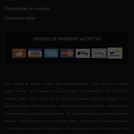
Commandez en avance
Contactez-nous
MOYENS DE PAIEMENT ACCEPTÉS
.
Pizza Service de livraison Lobbes Mont-Sainte-Geneviève
Pizza Service de livraison
.
.
Lobbes Leernes
Pizza Service de livraison Lobbes Sars-la-Buissière
Pizza Service de
.
.
livraison Lobbes Thuin
Pizza Service de livraison Lobbes Bienne-lez-Happart
Pizza
.
.
Service de livraison Lobbes Buvrinnes
Pizza Service de livraison Lobbes
Pizza Service de
.
livraison Anderlues Mont-Sainte-Geneviève
Pizza Service de livraison Anderlues Fontaine-
.
.
l'Évêque
Pizza Service de livraison Anderlues Piéton
Pizza Service de livraison Anderlues
.
.
.
Pizza Service de livraison Thuin Ragnies
Pizza Service de livraison Thuin Gozée
Pizza