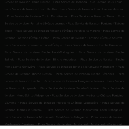
.
.
Service de livraison Thuin Biercée
Pizza Service de livraison Thuin Biesme-sous-Thuin
.
Pizza Service de livraison Thuin Thuillies
Pizza Service de livraison Thuin Leers-et-Fosteau
.
.
.
Pizza Service de livraison Thuin Donstiennes
Pizza Service de livraison Thuin
Pizza
.
Service de livraison Fontaine-l'Évêque Leernes
Pizza Service de livraison Fontaine-l'Évêque
.
.
Thuin
Pizza Service de livraison Fontaine-l'Évêque Forchies-la-Marche
Pizza Service de
.
.
livraison Fontaine-l'Évêque Piéton
Pizza Service de livraison Fontaine-l'Évêque Souvret
.
.
Pizza Service de livraison Fontaine-l'Évêque
Pizza Service de livraison Binche Buvrinnes
.
Pizza Service de livraison Binche Leval-Trahegnies
Pizza Service de livraison Binche
.
.
Épinois
Pizza Service de livraison Binche Anderlues
Pizza Service de livraison Binche
.
.
Mont-Sainte-Geneviève
Pizza Service de livraison Binche Morlanwelz-Mariemont
Pizza
.
.
Service de livraison Binche Ressaix
Pizza Service de livraison Binche Péronnes
Pizza
.
.
Service de livraison Binche
Pizza Service de livraison Hougaerde Leernes
Pizza Service
.
.
de livraison Hougaerde
Pizza Service de livraison Sars-la-Buissière
Pizza Service de
.
livraison Mont-Sainte-Aldegonde
Pizza Service de livraison Merbes-le-Château Fontaine-
.
.
Valmont
Pizza Service de livraison Merbes-le-Château Labuissière
Pizza Service de
.
.
livraison Merbes-le-Château
Pizza Service de livraison Morlanwelz Leval-Trahegnies
.
Pizza Service de livraison Morlanwelz Mont-Sainte-Aldegonde
Pizza Service de livraison
.
.
Morlanwelz Carnières
Pizza Service de livraison Morlanwelz Morlanwelz-Mariemont