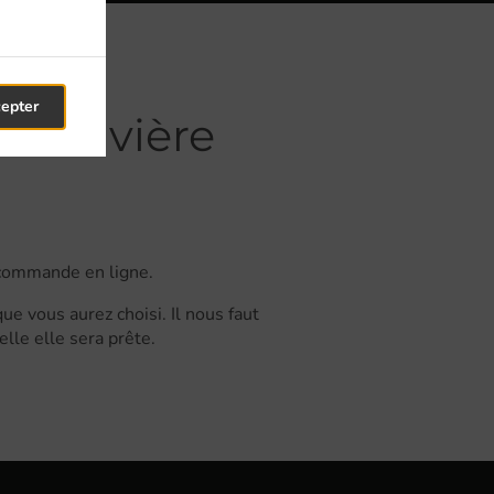
cepter
 Louvière
 commande en ligne.
e vous aurez choisi. Il nous faut
lle elle sera prête.