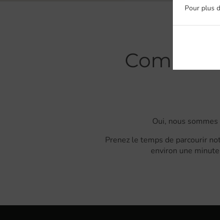
Pour plus d
Commande
Oui, nous sommes s
Prenez le temps de parcourir not
environ une minute 