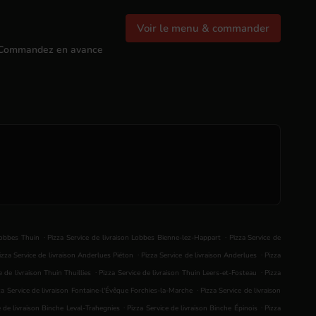
Voir le menu & commander
Commandez en avance
.
.
Lobbes Thuin
Pizza Service de livraison Lobbes Bienne-lez-Happart
Pizza Service de
.
.
izza Service de livraison Anderlues Piéton
Pizza Service de livraison Anderlues
Pizza
.
.
e de livraison Thuin Thuillies
Pizza Service de livraison Thuin Leers-et-Fosteau
Pizza
.
za Service de livraison Fontaine-l'Évêque Forchies-la-Marche
Pizza Service de livraison
.
.
e de livraison Binche Leval-Trahegnies
Pizza Service de livraison Binche Épinois
Pizza