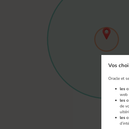
Vos choi
Oracle et se
les 
web
les 
de vo
ultér
les c
d’int