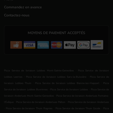
Commandez en avance
Contactez-nous
MOYENS DE PAIEMENT ACCEPTÉS
.
Pizza Service de livraison Lobbes Mont-Sainte-Geneviève
Pizza Service de livraison
.
.
Lobbes Leernes
Pizza Service de livraison Lobbes Sars-la-Buissière
Pizza Service de
.
.
livraison Lobbes Thuin
Pizza Service de livraison Lobbes Bienne-lez-Happart
Pizza
.
.
Service de livraison Lobbes Buvrinnes
Pizza Service de livraison Lobbes
Pizza Service de
.
livraison Anderlues Mont-Sainte-Geneviève
Pizza Service de livraison Anderlues Fontaine-
.
.
l'Évêque
Pizza Service de livraison Anderlues Piéton
Pizza Service de livraison Anderlues
.
.
.
Pizza Service de livraison Thuin Ragnies
Pizza Service de livraison Thuin Gozée
Pizza