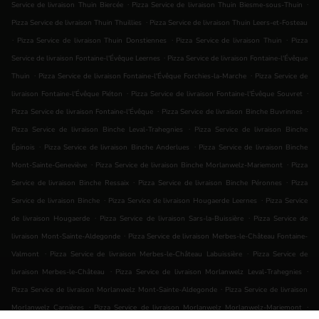
.
.
Service de livraison Thuin Biercée
Pizza Service de livraison Thuin Biesme-sous-Thuin
.
Pizza Service de livraison Thuin Thuillies
Pizza Service de livraison Thuin Leers-et-Fosteau
.
.
.
Pizza Service de livraison Thuin Donstiennes
Pizza Service de livraison Thuin
Pizza
.
Service de livraison Fontaine-l'Évêque Leernes
Pizza Service de livraison Fontaine-l'Évêque
.
.
Thuin
Pizza Service de livraison Fontaine-l'Évêque Forchies-la-Marche
Pizza Service de
.
.
livraison Fontaine-l'Évêque Piéton
Pizza Service de livraison Fontaine-l'Évêque Souvret
.
.
Pizza Service de livraison Fontaine-l'Évêque
Pizza Service de livraison Binche Buvrinnes
.
Pizza Service de livraison Binche Leval-Trahegnies
Pizza Service de livraison Binche
.
.
Épinois
Pizza Service de livraison Binche Anderlues
Pizza Service de livraison Binche
.
.
Mont-Sainte-Geneviève
Pizza Service de livraison Binche Morlanwelz-Mariemont
Pizza
.
.
Service de livraison Binche Ressaix
Pizza Service de livraison Binche Péronnes
Pizza
.
.
Service de livraison Binche
Pizza Service de livraison Hougaerde Leernes
Pizza Service
.
.
de livraison Hougaerde
Pizza Service de livraison Sars-la-Buissière
Pizza Service de
.
livraison Mont-Sainte-Aldegonde
Pizza Service de livraison Merbes-le-Château Fontaine-
.
.
Valmont
Pizza Service de livraison Merbes-le-Château Labuissière
Pizza Service de
.
.
livraison Merbes-le-Château
Pizza Service de livraison Morlanwelz Leval-Trahegnies
.
Pizza Service de livraison Morlanwelz Mont-Sainte-Aldegonde
Pizza Service de livraison
.
.
Morlanwelz Carnières
Pizza Service de livraison Morlanwelz Morlanwelz-Mariemont