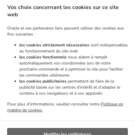
.
Pizza Service de livraison Morlanwelz Piéton
Pizza Service de livraison Morlanwelz Haine-
Vos choix concernant les cookies sur ce site
.
.
Saint-Pierre
Pizza Service de livraison Morlanwelz
Pizza Service de livraison Chapelle-
web
.
.
lez-Herlaimont Carnières
Pizza Service de livraison Chapelle-lez-Herlaimont Piéton
.
Pizza Service de livraison Chapelle-lez-Herlaimont Forchies-la-Marche
Pizza Service de
Oracle et ses partenaires tiers peuvent utiliser des cookies aux
.
.
livraison Chapelle-lez-Herlaimont
Pizza Service de livraison Montigny-le-Tilleul Gozée
fins suivantes :
.
Pizza Service de livraison Montigny-le-Tilleul Leernes
Pizza Service de livraison Montigny-
les cookies strictement nécessaires
sont indispensables
.
.
le-Tilleul Landelies
Pizza Service de livraison Montigny-le-Tilleul Montignies-le-Tilleul
au fonctionnement du site web
.
.
Pizza Service de livraison Montigny-le-Tilleul
Pizza Service de livraison Buvrinnes
Pizza
les cookies fonctionnels
nous aident à remplir
.
.
automatiquement vos coordonnées lors de votre
Service de livraison Leval Leval-Trahegnies
Pizza Service de livraison Leval
Pizza Service
prochaine commande et à optimiser le site pour faciliter
.
.
de livraison Courcelles Souvret
Pizza Service de livraison Courcelles Trazegnies
Pizza
les commandes ultérieures
.
.
Service de livraison Courcelles
Pizza Service de livraison La Louvière Haine-Saint-Pierre
les cookies publicitaires
permettent de faire de la
.
Pizza Service de livraison La Louvière
Pizza Service de livraison Erquelinnes Hantes-
publicité basée sur les centres d’intérêt et d’adapter le
.
.
contenu à vos navigateurs et à vos appareils
Wihéries
Pizza Service de livraison Erquelinnes
Pizza Service de livraison Haine-Saint-
.
.
.
Pierre
Pizza Service de livraison Charleroi Goutroux
Pizza Service de livraison Charleroi
Pour plus d’informations, veuillez consulter notre
Politique en
.
Pizza Service de livraison Ham-sur-Heure-Nalinnes Marbaix
Pizza Service de livraison
matière de cookies.
.
.
Ham-sur-Heure-Nalinnes
Pâtes Service de livraison
Livraison de nourriture à emporter
Modifier les préférences