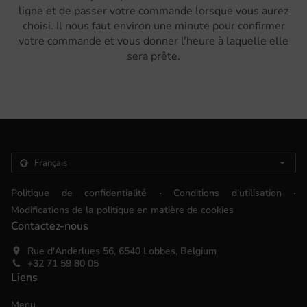
ligne et de passer votre commande lorsque vous aurez
choisi. Il nous faut environ une minute pour confirmer
votre commande et vous donner l'heure à laquelle elle
sera prête.
.
.
Politique de confidentialité
Conditions d'utilisation
Modifications de la politique en matière de cookies
Contactez-nous
Rue d'Anderlues 56, 6540 Lobbes, Belgium
+32 71 59 80 05
Liens
Menu