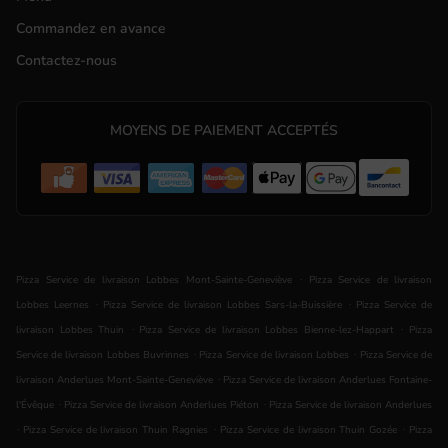
Commandez en avance
Contactez-nous
MOYENS DE PAIEMENT ACCEPTÉS
.
Pizza Service de livraison Lobbes Mont-Sainte-Geneviève
Pizza Service de livraison
.
.
Lobbes Leernes
Pizza Service de livraison Lobbes Sars-la-Buissière
Pizza Service de
.
.
livraison Lobbes Thuin
Pizza Service de livraison Lobbes Bienne-lez-Happart
Pizza
.
.
Service de livraison Lobbes Buvrinnes
Pizza Service de livraison Lobbes
Pizza Service de
.
livraison Anderlues Mont-Sainte-Geneviève
Pizza Service de livraison Anderlues Fontaine-
.
.
l'Évêque
Pizza Service de livraison Anderlues Piéton
Pizza Service de livraison Anderlues
.
.
.
Pizza Service de livraison Thuin Ragnies
Pizza Service de livraison Thuin Gozée
Pizza