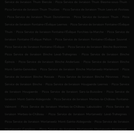
.
.
Service de livraison Thuin Biercée
Pizza Service de livraison Thuin Biesme-sous-Thuin
.
Pizza Service de livraison Thuin Thuillies
Pizza Service de livraison Thuin Leers-et-Fosteau
.
.
.
Pizza Service de livraison Thuin Donstiennes
Pizza Service de livraison Thuin
Pizza
.
Service de livraison Fontaine-l'Évêque Leernes
Pizza Service de livraison Fontaine-l'Évêque
.
.
Thuin
Pizza Service de livraison Fontaine-l'Évêque Forchies-la-Marche
Pizza Service de
.
.
livraison Fontaine-l'Évêque Piéton
Pizza Service de livraison Fontaine-l'Évêque Souvret
.
.
Pizza Service de livraison Fontaine-l'Évêque
Pizza Service de livraison Binche Buvrinnes
.
Pizza Service de livraison Binche Leval-Trahegnies
Pizza Service de livraison Binche
.
.
Épinois
Pizza Service de livraison Binche Anderlues
Pizza Service de livraison Binche
.
.
Mont-Sainte-Geneviève
Pizza Service de livraison Binche Morlanwelz-Mariemont
Pizza
.
.
Service de livraison Binche Ressaix
Pizza Service de livraison Binche Péronnes
Pizza
.
.
Service de livraison Binche
Pizza Service de livraison Hougaerde Leernes
Pizza Service
.
.
de livraison Hougaerde
Pizza Service de livraison Sars-la-Buissière
Pizza Service de
.
livraison Mont-Sainte-Aldegonde
Pizza Service de livraison Merbes-le-Château Fontaine-
.
.
Valmont
Pizza Service de livraison Merbes-le-Château Labuissière
Pizza Service de
.
.
livraison Merbes-le-Château
Pizza Service de livraison Morlanwelz Leval-Trahegnies
.
Pizza Service de livraison Morlanwelz Mont-Sainte-Aldegonde
Pizza Service de livraison
.
.
Morlanwelz Carnières
Pizza Service de livraison Morlanwelz Morlanwelz-Mariemont