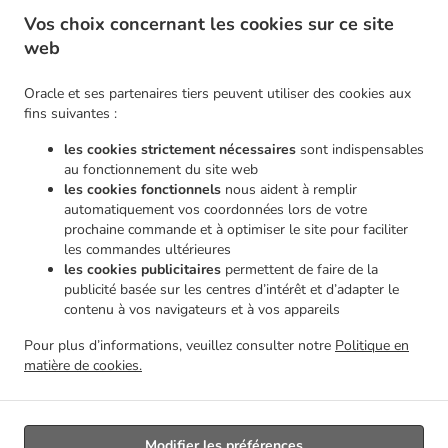
.
Pizza Service de livraison Morlanwelz Piéton
Pizza Service de livraison Morlanwelz Haine-
Vos choix concernant les cookies sur ce site
.
.
Saint-Pierre
Pizza Service de livraison Morlanwelz
Pizza Service de livraison Chapelle-
web
.
.
lez-Herlaimont Carnières
Pizza Service de livraison Chapelle-lez-Herlaimont Piéton
.
Pizza Service de livraison Chapelle-lez-Herlaimont Forchies-la-Marche
Pizza Service de
Oracle et ses partenaires tiers peuvent utiliser des cookies aux
.
.
livraison Chapelle-lez-Herlaimont
Pizza Service de livraison Montigny-le-Tilleul Gozée
fins suivantes :
.
Pizza Service de livraison Montigny-le-Tilleul Leernes
Pizza Service de livraison Montigny-
les cookies strictement nécessaires
sont indispensables
.
.
le-Tilleul Landelies
Pizza Service de livraison Montigny-le-Tilleul Montignies-le-Tilleul
au fonctionnement du site web
.
.
Pizza Service de livraison Montigny-le-Tilleul
Pizza Service de livraison Buvrinnes
Pizza
les cookies fonctionnels
nous aident à remplir
.
.
automatiquement vos coordonnées lors de votre
Service de livraison Leval Leval-Trahegnies
Pizza Service de livraison Leval
Pizza Service
prochaine commande et à optimiser le site pour faciliter
.
.
de livraison Courcelles Souvret
Pizza Service de livraison Courcelles Trazegnies
Pizza
les commandes ultérieures
.
.
Service de livraison Courcelles
Pizza Service de livraison La Louvière Haine-Saint-Pierre
les cookies publicitaires
permettent de faire de la
.
Pizza Service de livraison La Louvière
Pizza Service de livraison Erquelinnes Hantes-
publicité basée sur les centres d’intérêt et d’adapter le
.
.
contenu à vos navigateurs et à vos appareils
Wihéries
Pizza Service de livraison Erquelinnes
Pizza Service de livraison Haine-Saint-
.
.
.
Pierre
Pizza Service de livraison Charleroi Goutroux
Pizza Service de livraison Charleroi
Pour plus d’informations, veuillez consulter notre
Politique en
.
Pizza Service de livraison Ham-sur-Heure-Nalinnes Marbaix
Pizza Service de livraison
matière de cookies.
.
.
Ham-sur-Heure-Nalinnes
Pâtes Service de livraison
Livraison de nourriture à emporter
Modifier les préférences