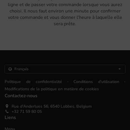
ligne et de passer votre commande lorsque vous aurez
choisi. Il nous faut environ une minute pour confirmer
votre commande et vous donner l'heure à laquelle elle
sera prête.
.
.
Politique de confidentialité
Conditions d'utilisation
Modifications de la politique en matière de cookies
Contactez-nous
Rue d'Anderlues 56, 6540 Lobbes, Belgium
+32 71 59 80 05
Liens
Menu