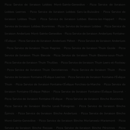
.
Pizza Service de livraison Lobbes Mont-Sainte-Geneviève
Pizza Service de livraison
.
.
Lobbes Leernes
Pizza Service de livraison Lobbes Sars-la-Buissière
Pizza Service de
.
.
livraison Lobbes Thuin
Pizza Service de livraison Lobbes Bienne-lez-Happart
Pizza
.
.
Service de livraison Lobbes Buvrinnes
Pizza Service de livraison Lobbes
Pizza Service de
.
livraison Anderlues Mont-Sainte-Geneviève
Pizza Service de livraison Anderlues Fontaine-
.
.
l'Évêque
Pizza Service de livraison Anderlues Piéton
Pizza Service de livraison Anderlues
.
.
.
Pizza Service de livraison Thuin Ragnies
Pizza Service de livraison Thuin Gozée
Pizza
.
.
Service de livraison Thuin Biercée
Pizza Service de livraison Thuin Biesme-sous-Thuin
.
Pizza Service de livraison Thuin Thuillies
Pizza Service de livraison Thuin Leers-et-Fosteau
.
.
.
Pizza Service de livraison Thuin Donstiennes
Pizza Service de livraison Thuin
Pizza
.
Service de livraison Fontaine-l'Évêque Leernes
Pizza Service de livraison Fontaine-l'Évêque
.
.
Thuin
Pizza Service de livraison Fontaine-l'Évêque Forchies-la-Marche
Pizza Service de
.
.
livraison Fontaine-l'Évêque Piéton
Pizza Service de livraison Fontaine-l'Évêque Souvret
.
.
Pizza Service de livraison Fontaine-l'Évêque
Pizza Service de livraison Binche Buvrinnes
.
Pizza Service de livraison Binche Leval-Trahegnies
Pizza Service de livraison Binche
.
.
Épinois
Pizza Service de livraison Binche Anderlues
Pizza Service de livraison Binche
.
.
Mont-Sainte-Geneviève
Pizza Service de livraison Binche Morlanwelz-Mariemont
Pizza
.
.
Service de livraison Binche Ressaix
Pizza Service de livraison Binche Péronnes
Pizza